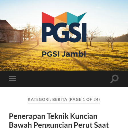
PGSI
JAMBI
Toggle
Toggle
search
mobile
field
menu
KATEGORI:
BERITA
(PAGE 1 OF 24)
Penerapan Teknik Kuncian
Bawah Penguncian Perut Saat