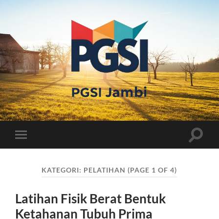
PGSI
JAMBI
Toggle
Toggle
search
mobile
field
menu
KATEGORI:
PELATIHAN
(PAGE 1 OF 4)
Latihan Fisik Berat Bentuk
Ketahanan Tubuh Prima