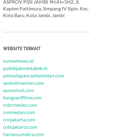
ASPROV PSSI JAMBI 9HJH+5H2, Jl.
Kapten Pattimura, Simpang IV Sipin, Kec.
Kota Baru, Kota Jambi, Jambi
WEBSITE TERKAIT
sumselnews.id
publikjabodetabek.id
pemudapancasilamedan.com
ayokalimantan.com
ayosumut.com
bangsaoffline.com
cnbcmedan.com
cnnmedan.com
cnnjakarta.com
cnbcjakarta.com
hariansumatra.com