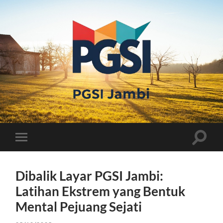
PGSI
JAMBI
Toggle
Toggle
search
mobile
field
menu
Dibalik Layar PGSI Jambi:
Latihan Ekstrem yang Bentuk
Mental Pejuang Sejati