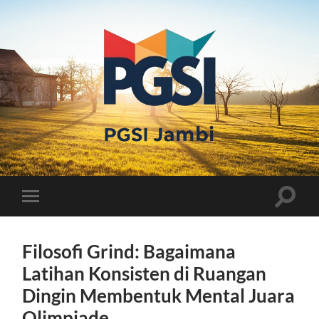
PGSI
JAMBI
Toggle
Toggle
search
mobile
field
menu
Filosofi Grind: Bagaimana
Latihan Konsisten di Ruangan
Dingin Membentuk Mental Juara
Olimpiade