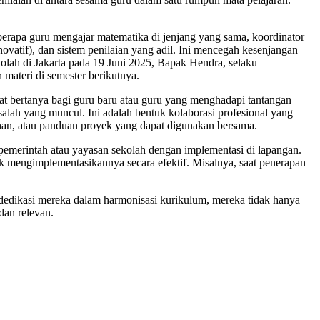
erapa guru mengajar matematika di jenjang yang sama, koordinator
vatif), dan sistem penilaian yang adil. Ini mencegah kesenjangan
kolah di Jakarta pada 19 Juni 2025, Bapak Hendra, selaku
materi di semester berikutnya.
pat bertanya bagi guru baru atau guru yang menghadapi tantangan
alah yang muncul. Ini adalah bentuk kolaborasi profesional yang
ihan, atau panduan proyek yang dapat digunakan bersama.
 pemerintah atau yayasan sekolah dengan implementasi di lapangan.
k mengimplementasikannya secara efektif. Misalnya, saat penerapan
 dedikasi mereka dalam harmonisasi kurikulum, mereka tidak hanya
dan relevan.