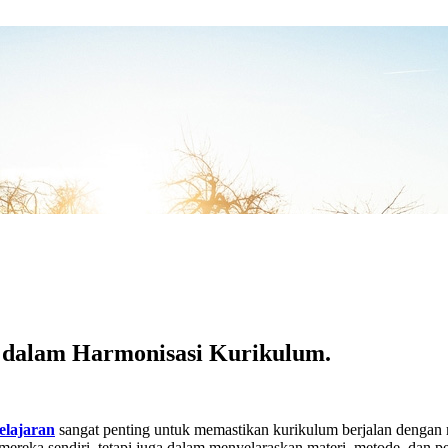
 dalam Harmonisasi Kurikulum.
elajaran
sangat penting untuk memastikan kurikulum berjalan dengan mu
reka sendiri, tetapi juga dalam menyelaraskan materi, metode, dan pe