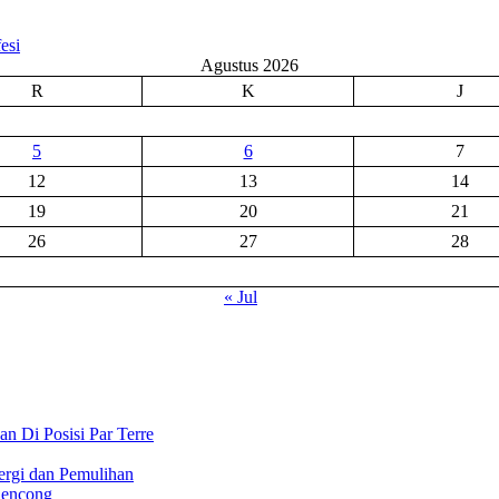
esi
Agustus 2026
R
K
J
5
6
7
12
13
14
19
20
21
26
27
28
« Jul
n Di Posisi Par Terre
ergi dan Pemulihan
Rencong