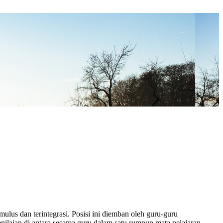
lus dan terintegrasi. Posisi ini diemban oleh guru-guru
nilaian di antara sesama guru dalam satu rumpun mata pelajaran.