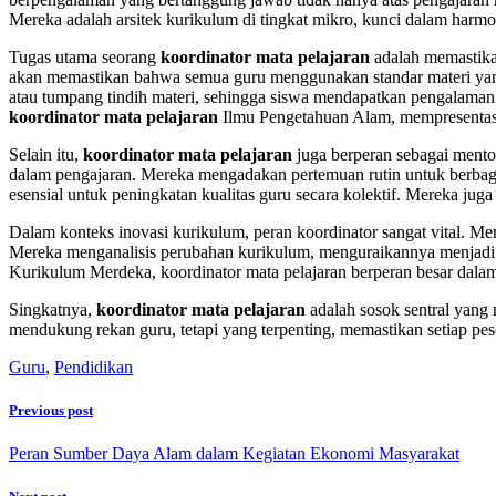
Mereka adalah arsitek kurikulum di tingkat mikro, kunci dalam harmo
Tugas utama seorang
koordinator mata pelajaran
adalah memastikan
akan memastikan bahwa semua guru menggunakan standar materi yang s
atau tumpang tindih materi, sehingga siswa mendapatkan pengalaman b
koordinator mata pelajaran
Ilmu Pengetahuan Alam, mempresentasik
Selain itu,
koordinator mata pelajaran
juga berperan sebagai mentor
dalam pengajaran. Mereka mengadakan pertemuan rutin untuk berbagi p
esensial untuk peningkatan kualitas guru secara kolektif. Mereka j
Dalam konteks inovasi kurikulum, peran koordinator sangat vital. Me
Mereka menganalisis perubahan kurikulum, menguraikannya menjadi r
Kurikulum Merdeka, koordinator mata pelajaran berperan besar dalam
Singkatnya,
koordinator mata pelajaran
adalah sosok sentral yang
mendukung rekan guru, tetapi yang terpenting, memastikan setiap pes
Guru
,
Pendidikan
Previous post
Peran Sumber Daya Alam dalam Kegiatan Ekonomi Masyarakat