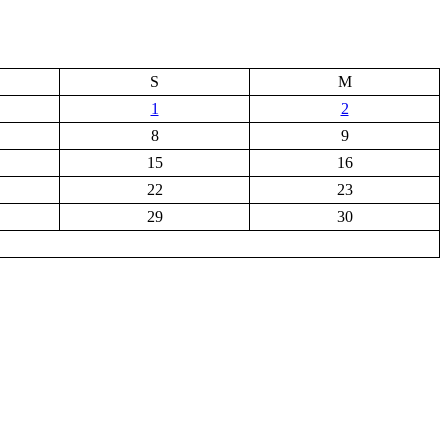
S
M
1
2
8
9
15
16
22
23
29
30