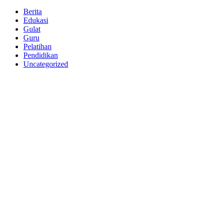
Berita
Edukasi
Gulat
Guru
Pelatihan
Pendidikan
Uncategorized