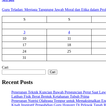
Next post
Guru Teladan: Menjaga Tanggung Jawab Moral dan Etika dalam Prof
S
S
3
4
10
11
17
18
24
25
31
Cari
Cari
Recent Posts
Penerapan Teknik Kuncian Bawah Penguncian Perut Saat Lawa
Latihan Fisik Berat Bentuk Ketahanan Tubuh Prima
Penerapan Nutrisi Olahraga Tempur untuk Memaksimalkan En
Kisah Inspiratif Pengabdian Guru Honorer Di Pelosok Tanah 