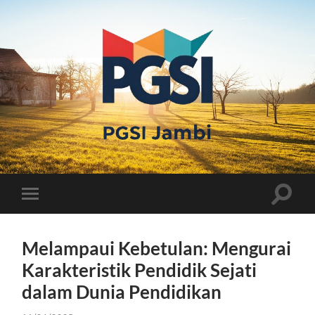
PGSI
JAMBI
Toggle
Toggle
search
mobile
field
menu
Melampaui Kebetulan: Mengurai
Karakteristik Pendidik Sejati
dalam Dunia Pendidikan