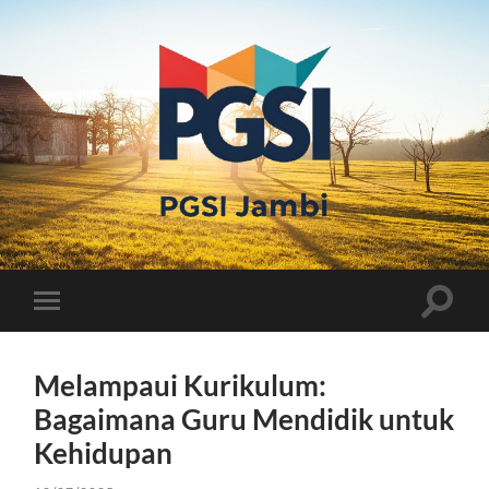
PGSI
JAMBI
Toggle
Toggle
search
mobile
field
menu
Melampaui Kurikulum:
Bagaimana Guru Mendidik untuk
Kehidupan