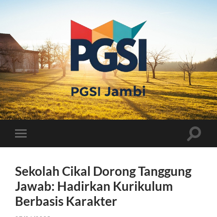
PGSI
JAMBI
Toggle
Toggle
search
mobile
field
menu
Sekolah Cikal Dorong Tanggung
Jawab: Hadirkan Kurikulum
Berbasis Karakter