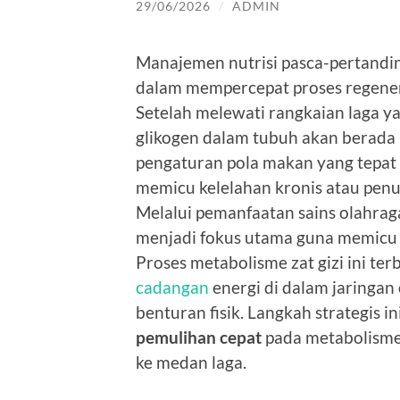
29/06/2026
/
ADMIN
Manajemen nutrisi pasca-pertandi
dalam mempercepat proses regeneras
Setelah melewati rangkaian laga y
glikogen dalam tubuh akan berada p
pengaturan pola makan yang tepat h
memicu kelelahan kronis atau pen
Melalui pemanfaatan sains olahra
menjadi fokus utama guna memicu p
Proses metabolisme zat gizi ini t
cadangan
energi di dalam jaringan
benturan fisik. Langkah strategis i
pemulihan cepat
pada metabolisme
ke medan laga.