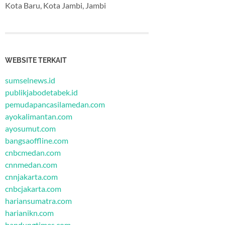
Kota Baru, Kota Jambi, Jambi
WEBSITE TERKAIT
sumselnews.id
publikjabodetabek.id
pemudapancasilamedan.com
ayokalimantan.com
ayosumut.com
bangsaoffline.com
cnbcmedan.com
cnnmedan.com
cnnjakarta.com
cnbcjakarta.com
hariansumatra.com
harianikn.com
bandungtimes.com