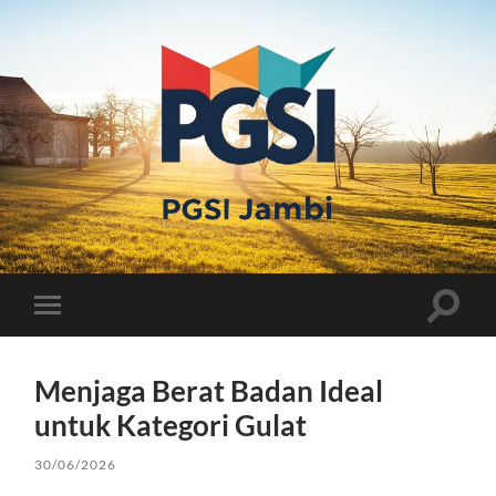
PGSI
JAMBI
Toggle
Toggle
search
mobile
field
menu
Menjaga Berat Badan Ideal
untuk Kategori Gulat
30/06/2026