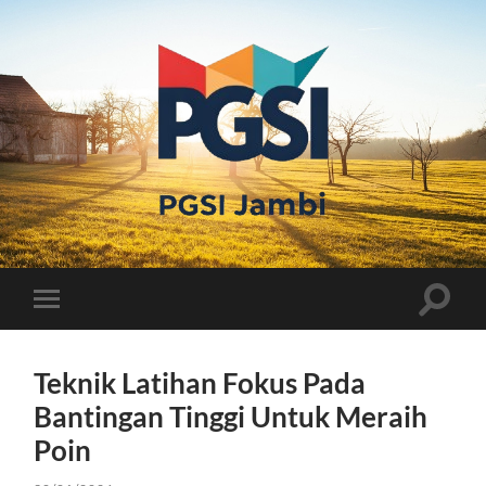
PGSI
JAMBI
Toggle
Toggle
search
mobile
field
menu
Teknik Latihan Fokus Pada
Bantingan Tinggi Untuk Meraih
Poin