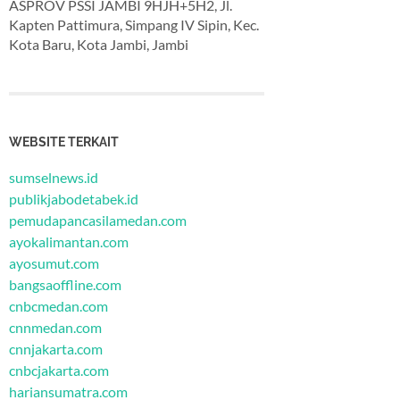
ASPROV PSSI JAMBI 9HJH+5H2, Jl.
Kapten Pattimura, Simpang IV Sipin, Kec.
Kota Baru, Kota Jambi, Jambi
WEBSITE TERKAIT
sumselnews.id
publikjabodetabek.id
pemudapancasilamedan.com
ayokalimantan.com
ayosumut.com
bangsaoffline.com
cnbcmedan.com
cnnmedan.com
cnnjakarta.com
cnbcjakarta.com
hariansumatra.com