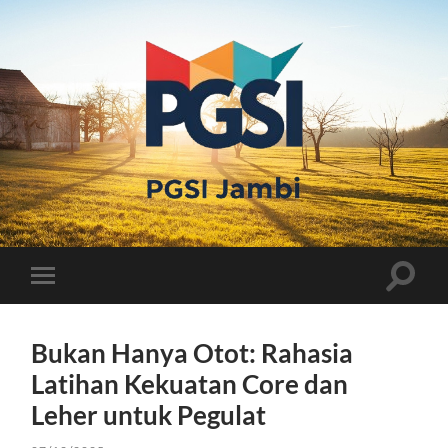
PGSI
JAMBI
Toggle
Toggle
search
mobile
field
menu
Bukan Hanya Otot: Rahasia
Latihan Kekuatan Core dan
Leher untuk Pegulat