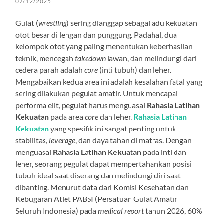
07/12/2025
Gulat (
wrestling
) sering dianggap sebagai adu kekuatan
otot besar di lengan dan punggung. Padahal, dua
kelompok otot yang paling menentukan keberhasilan
teknik, mencegah
takedown
lawan, dan melindungi dari
cedera parah adalah
core
(inti tubuh) dan leher.
Mengabaikan kedua area ini adalah kesalahan fatal yang
sering dilakukan pegulat amatir. Untuk mencapai
performa elit, pegulat harus menguasai
Rahasia Latihan
Kekuatan
pada area
core
dan leher.
Rahasia Latihan
Kekuatan
yang spesifik ini sangat penting untuk
stabilitas,
leverage
, dan daya tahan di matras. Dengan
menguasai
Rahasia Latihan Kekuatan
pada inti dan
leher, seorang pegulat dapat mempertahankan posisi
tubuh ideal saat diserang dan melindungi diri saat
dibanting. Menurut data dari Komisi Kesehatan dan
Kebugaran Atlet PABSI (Persatuan Gulat Amatir
Seluruh Indonesia) pada
medical report
tahun 2026, 60%