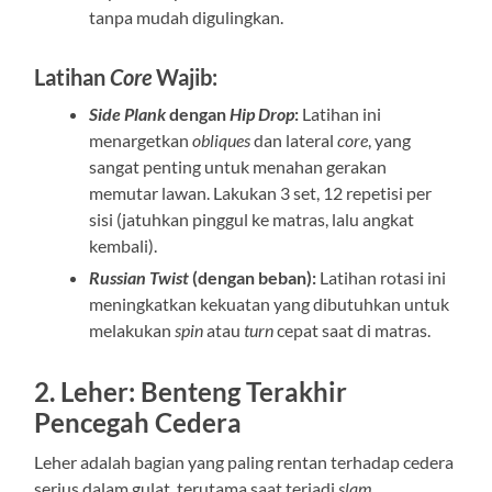
tanpa mudah digulingkan.
Latihan
Core
Wajib:
Side Plank
dengan
Hip Drop
:
Latihan ini
menargetkan
obliques
dan lateral
core
, yang
sangat penting untuk menahan gerakan
memutar lawan. Lakukan 3 set, 12 repetisi per
sisi (jatuhkan pinggul ke matras, lalu angkat
kembali).
Russian Twist
(dengan beban):
Latihan rotasi ini
meningkatkan kekuatan yang dibutuhkan untuk
melakukan
spin
atau
turn
cepat saat di matras.
2. Leher: Benteng Terakhir
Pencegah Cedera
Leher adalah bagian yang paling rentan terhadap cedera
serius dalam gulat, terutama saat terjadi
slam