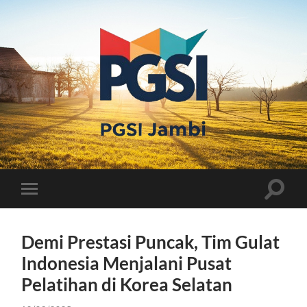
PGSI
JAMBI
Toggle
Toggle
search
mobile
field
menu
Demi Prestasi Puncak, Tim Gulat
Indonesia Menjalani Pusat
Pelatihan di Korea Selatan