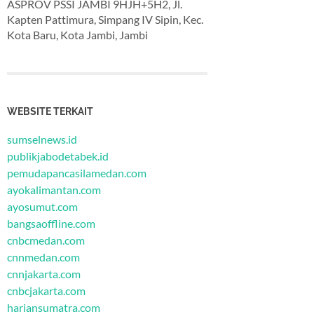
ASPROV PSSI JAMBI 9HJH+5H2, Jl.
Kapten Pattimura, Simpang IV Sipin, Kec.
Kota Baru, Kota Jambi, Jambi
WEBSITE TERKAIT
sumselnews.id
publikjabodetabek.id
pemudapancasilamedan.com
ayokalimantan.com
ayosumut.com
bangsaoffline.com
cnbcmedan.com
cnnmedan.com
cnnjakarta.com
cnbcjakarta.com
hariansumatra.com