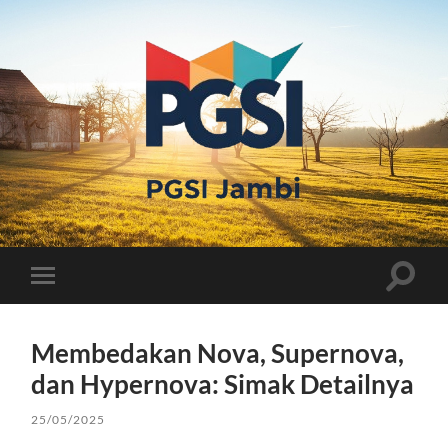
PGSI
JAMBI
Toggle
Toggle
search
mobile
field
menu
Membedakan Nova, Supernova,
dan Hypernova: Simak Detailnya
25/05/2025