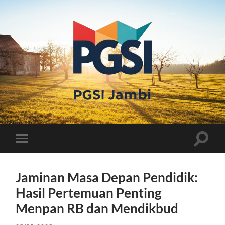
PGSI
JAMBI
Toggle
Toggle
search
mobile
field
menu
Jaminan Masa Depan Pendidik:
Hasil Pertemuan Penting
Menpan RB dan Mendikbud