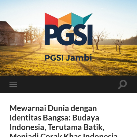
PGSI
JAMBI
Toggle
Toggle
search
mobile
field
menu
Mewarnai Dunia dengan
Identitas Bangsa: Budaya
Indonesia, Terutama Batik,
Menjadi Corak Khas Indonesia