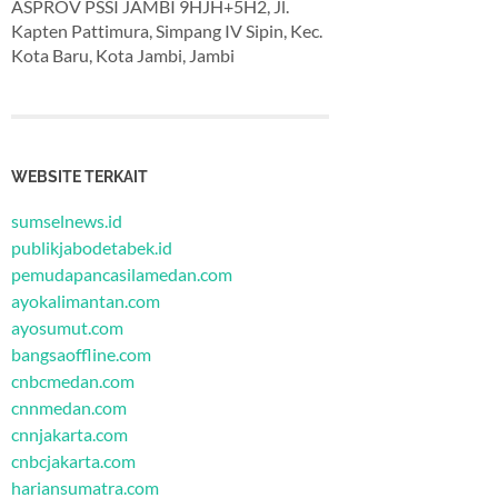
ASPROV PSSI JAMBI 9HJH+5H2, Jl.
Kapten Pattimura, Simpang IV Sipin, Kec.
Kota Baru, Kota Jambi, Jambi
WEBSITE TERKAIT
sumselnews.id
publikjabodetabek.id
pemudapancasilamedan.com
ayokalimantan.com
ayosumut.com
bangsaoffline.com
cnbcmedan.com
cnnmedan.com
cnnjakarta.com
cnbcjakarta.com
hariansumatra.com