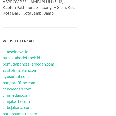
ASPROV PSSI JAMBI 9HJH+5H2, Jl.
Kapten Pattimura, Simpang IV Sipin, Kec.
Kota Baru, Kota Jambi, Jambi
WEBSITE TERKAIT
sumselnews.id
publikjabodetabek.id
pemudapancasilamedan.com
ayokalimantan.com
ayosumut.com
bangsaoffline.com
cnbcmedan.com
cnnmedan.com
cnnjakarta.com
cnbcjakarta.com
hariansumatra.com