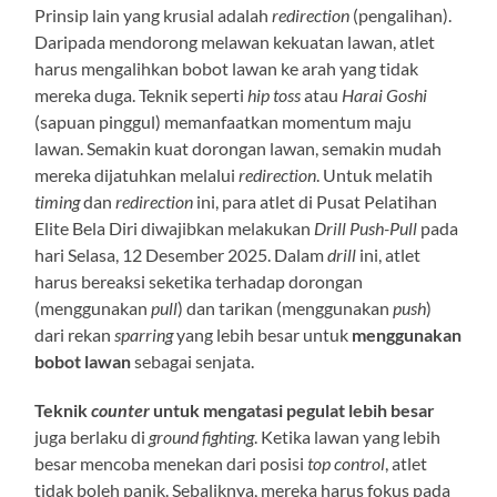
Prinsip lain yang krusial adalah
redirection
(pengalihan).
Daripada mendorong melawan kekuatan lawan, atlet
harus mengalihkan bobot lawan ke arah yang tidak
mereka duga. Teknik seperti
hip toss
atau
Harai Goshi
(sapuan pinggul) memanfaatkan momentum maju
lawan. Semakin kuat dorongan lawan, semakin mudah
mereka dijatuhkan melalui
redirection
. Untuk melatih
timing
dan
redirection
ini, para atlet di Pusat Pelatihan
Elite Bela Diri diwajibkan melakukan
Drill Push-Pull
pada
hari Selasa, 12 Desember 2025. Dalam
drill
ini, atlet
harus bereaksi seketika terhadap dorongan
(menggunakan
pull
) dan tarikan (menggunakan
push
)
dari rekan
sparring
yang lebih besar untuk
menggunakan
bobot lawan
sebagai senjata.
Teknik
counter
untuk mengatasi pegulat lebih besar
juga berlaku di
ground fighting
. Ketika lawan yang lebih
besar mencoba menekan dari posisi
top control
, atlet
tidak boleh panik. Sebaliknya, mereka harus fokus pada