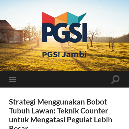
PGSI
JAMBI
Toggle
Toggle
search
mobile
field
menu
Strategi Menggunakan Bobot
Tubuh Lawan: Teknik Counter
untuk Mengatasi Pegulat Lebih
Besar