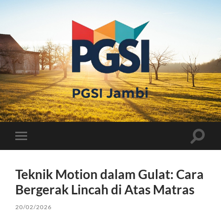
PGSI
JAMBI
Toggle
Toggle
search
mobile
field
menu
Teknik Motion dalam Gulat: Cara
Bergerak Lincah di Atas Matras
20/02/2026