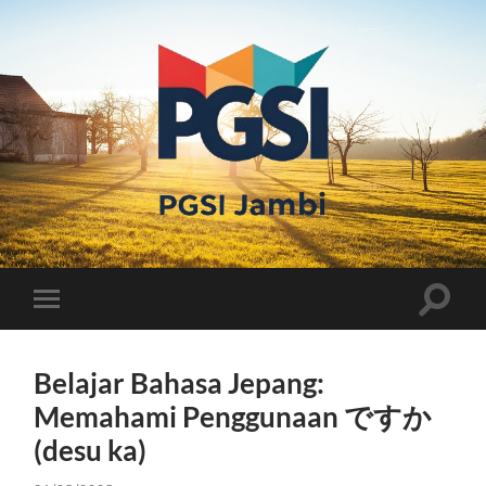
PGSI
JAMBI
Toggle
Toggle
search
mobile
field
menu
Belajar Bahasa Jepang:
Memahami Penggunaan ですか
(desu ka)