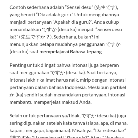
Contoh sederhana adalah “Sensei desu” (先生です),
yang berarti “Dia adalah guru.” Untuk mengubahnya
menjadi pertanyaan “Apakah dia guru?”, Anda cukup
menambahkan ですか (desu ka) menjadi “Sensei desu
ka?” (先生ですか？). Sederhana, bukan? Ini
menunjukkan betapa mudahnya penggunaan ですか
(desu ka) saat
mempelajarai
Bahasa Jepang
.
Penting untuk diingat bahwa intonasi juga berperan
saat menggunakan ですか (desu ka). Saat bertanya,
intonasi akhir kalimat harus naik, mirip dengan intonasi
pertanyaan dalam bahasa Indonesia. Meskipun partikel
か (ka) sendiri sudah menandakan pertanyaan, intonasi
membantu memperjelas maksud Anda.
Selain untuk pertanyaan ya/tidak, ですか (desu ka) juga
sering digunakan setelah kata tanya (siapa, apa, di mana,
kapan, mengapa, bagaimana). Misalnya, “Dare desu ka?”
(誰ですか？) yang berarti “Siapa dia?”. Atau, “Nan desu