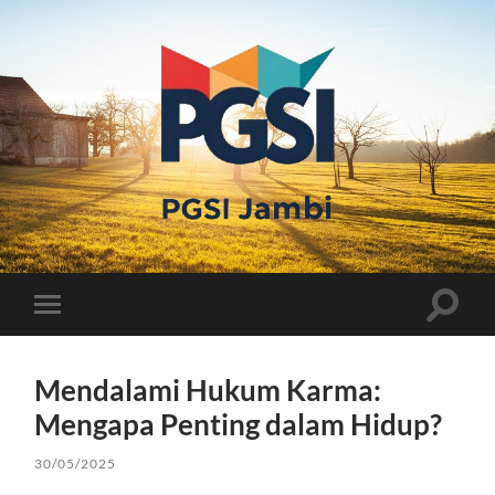
PGSI
JAMBI
Toggle
Toggle
search
mobile
field
menu
Mendalami Hukum Karma:
Mengapa Penting dalam Hidup?
30/05/2025