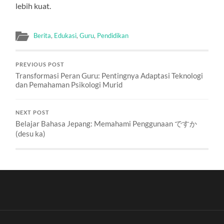
lebih kuat.
Berita
,
Edukasi
,
Guru
,
Pendidikan
PREVIOUS POST
Transformasi Peran Guru: Pentingnya Adaptasi Teknologi
dan Pemahaman Psikologi Murid
NEXT POST
Belajar Bahasa Jepang: Memahami Penggunaan ですか
(desu ka)