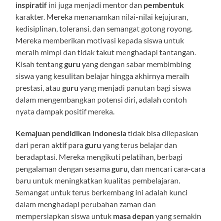
inspiratif
ini juga menjadi mentor dan
pembentuk
karakter. Mereka menanamkan nilai-nilai kejujuran,
kedisiplinan, toleransi, dan semangat gotong royong.
Mereka memberikan motivasi kepada siswa untuk
meraih mimpi dan tidak takut menghadapi tantangan.
Kisah tentang
guru
yang dengan sabar membimbing
siswa yang kesulitan belajar hingga akhirnya meraih
prestasi, atau
guru
yang menjadi panutan bagi siswa
dalam mengembangkan potensi diri, adalah contoh
nyata dampak positif mereka.
Kemajuan pendidikan Indonesia
tidak bisa dilepaskan
dari peran aktif para
guru
yang terus belajar dan
beradaptasi. Mereka mengikuti pelatihan, berbagi
pengalaman dengan sesama
guru
, dan mencari cara-cara
baru untuk meningkatkan kualitas pembelajaran.
Semangat untuk terus berkembang ini adalah kunci
dalam menghadapi perubahan zaman dan
mempersiapkan siswa untuk
masa depan
yang semakin