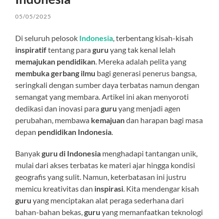
05/05/2025
Di seluruh pelosok
Indonesia
, terbentang kisah-kisah
inspiratif
tentang para
guru
yang tak kenal lelah
memajukan pendidikan
. Mereka adalah pelita yang
membuka gerbang ilmu
bagi generasi penerus bangsa,
seringkali dengan sumber daya terbatas namun dengan
semangat yang membara. Artikel ini akan menyoroti
dedikasi dan inovasi para
guru
yang menjadi agen
perubahan, membawa
kemajuan
dan harapan bagi masa
depan
pendidikan Indonesia
.
Banyak
guru di Indonesia
menghadapi tantangan unik,
mulai dari akses terbatas ke materi ajar hingga kondisi
geografis yang sulit. Namun, keterbatasan ini justru
memicu kreativitas dan
inspirasi
. Kita mendengar kisah
guru
yang menciptakan alat peraga sederhana dari
bahan-bahan bekas,
guru
yang memanfaatkan teknologi