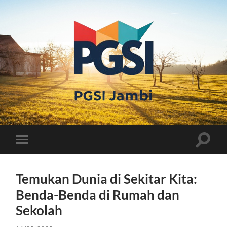
PGSI
JAMBI
Toggle
Toggle
search
mobile
field
menu
Temukan Dunia di Sekitar Kita:
Benda-Benda di Rumah dan
Sekolah